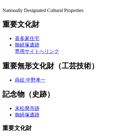
Nationally Designated Cultural Properties
重要文化財
喜多家住宅
御経塚遺跡
専用サイトへリンク
重要無形文化財（工芸技術）
蒔絵 中野孝一
記念物（史跡）
末松廃寺跡
御経塚遺跡
重要文化財