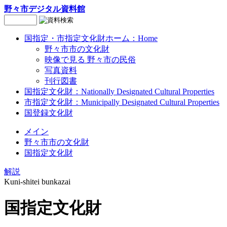
野々市デジタル資料館
国指定・市指定文化財ホーム：Home
野々市市の文化財
映像で見る
野々市の民俗
写真資料
刊行図書
国指定文化財：Nationally Designated Cultural Properties
市指定文化財：Municipally Designated Cultural Properties
国登録文化財
メイン
野々市市の文化財
国指定文化財
解説
Kuni-shitei bunkazai
国指定文化財